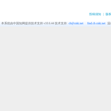
投稿须知
|
版
本系统由中国知网提供技术支持
v10.6.44
技术支持:
cb@cnki.net
find.cb.cnki.net
温